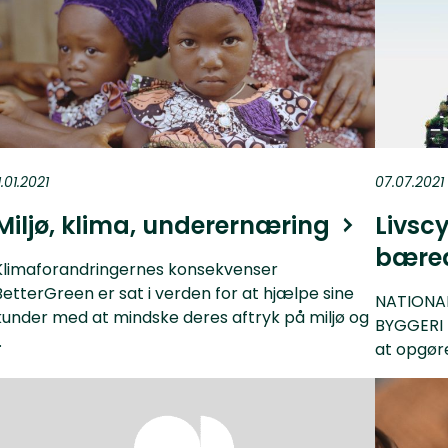
1.01.2021
07.07.2021
Miljø, klima, underernæring
Livsc
bæred
Klimaforandringernes konsekvenser
BetterGreen er sat i verden for at hjælpe sine
NATIONA
kunder med at mindske deres aftryk på miljø og
BYGGERI L
.
at opgør