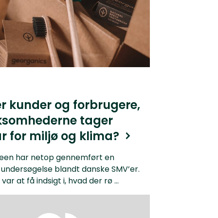
r kunder og forbrugere,
rksomhederne tager
r for miljø og klima?
een har netop gennemført en
v undersøgelse blandt danske SMV’er.
ar at få indsigt i, hvad der rø ...