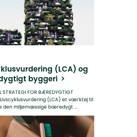
yklusvurdering (LCA) og
ygtigt byggeri
L STRATEGI FOR BÆREDYGTIGT
ivscyklusvurdering (LCA) et værktøj til
e den miljømæssige bæredygt ...