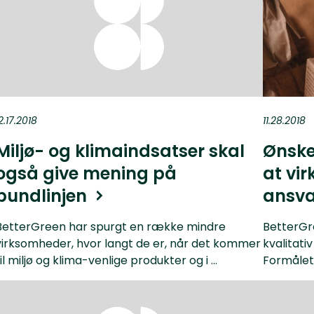
2.17.2018
11.28.2018
Miljø- og klimaindsatser skal
Ønske
også give mening på
at vi
bundlinjen
ansva
BetterGreen har spurgt en række mindre
BetterGr
virksomheder, hvor langt de er, når det kommer
kvalitati
til miljø og klima-venlige produkter og i ...
Formålet v