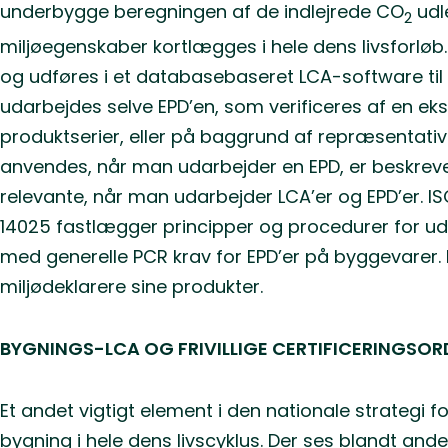
underbygge beregningen af de indlejrede CO
udl
2
miljøegenskaber kortlægges i hele dens livsforl
og udføres i et databasebaseret LCA-software til
udarbejdes selve EPD’en, som verificeres af en eks
produktserier, eller på baggrund af repræsentativ 
anvendes, når man udarbejder en EPD, er beskrevet
relevante, når man udarbejder LCA’er og EPD’er. 
14025 fastlægger principper og procedurer for ud
med generelle PCR krav for EPD’er på byggevarer. 
miljødeklarere sine produkter.
BYGNINGS-LCA OG FRIVILLIGE CERTIFICERINGSO
Et andet vigtigt element i den nationale strategi
bygning i hele dens livscyklus. Der ses blandt and