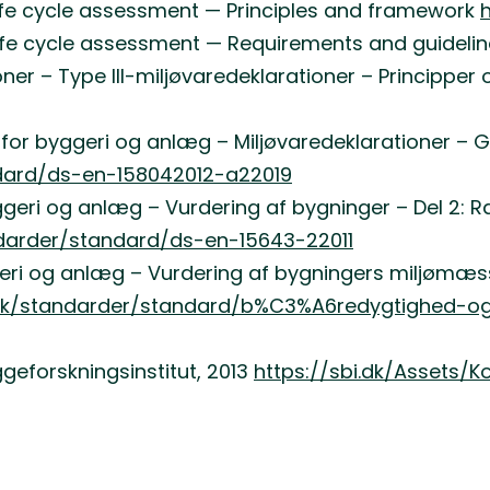
fe cycle assessment — Principles and framework
fe cycle assessment — Requirements and guideli
ner – Type III-miljøvaredeklarationer – Principper
for byggeri og anlæg – Miljøvaredeklarationer – 
dard/ds-en-158042012-a22019
geri og anlæg – Vurdering af bygninger – Del 2: R
darder/standard/ds-en-15643-22011
ri og anlæg – Vurdering af bygningers miljømæssi
k/standarder/standard/b%C3%A6redygtighed-og-a
geforskningsinstitut, 2013
https://sbi.dk/Assets/K