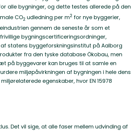
or alle bygninger, og dette testes allerede på den
2
ksimale CO
udledning per m
for nye byggerier,
2
geindustrien gennem de seneste år som et
frivillige bygningscertificeringsordninger,
t af statens byggeforskningsinstitut på Aalborg
ggeprodukter fra den tyske database Ökobau, men
sæt på byggevarer kan bruges til at samle en
urdere miljøpåvirkningen af bygningen i hele dens
 miljørelaterede egenskaber, hvor EN 15978
s. Det vil sige, at alle faser mellem udvinding af