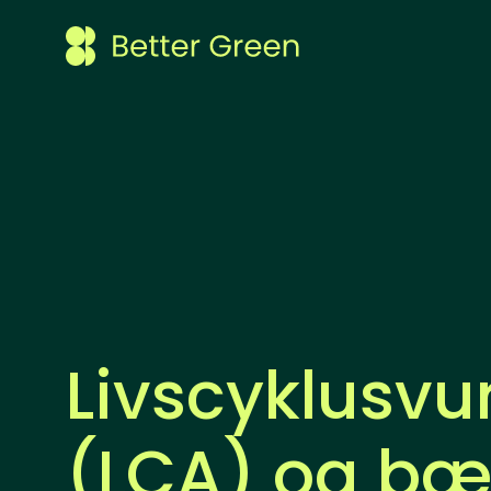
Livscyklusvu
(LCA) og bæ