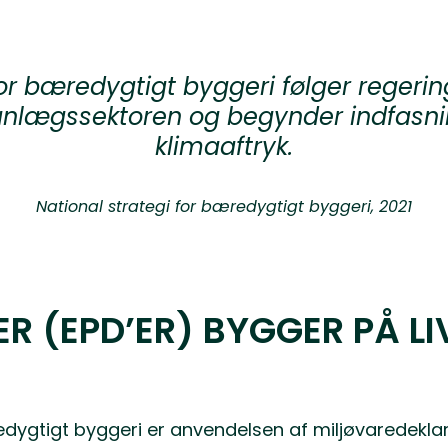
or bæredygtigt byggeri følger regeri
nlægssektoren og begynder indfasning
klimaaftryk.
National strategi for bæredygtigt byggeri, 2021
R (EPD’ER) BYGGER PÅ L
æredygtigt byggeri er anvendelsen af miljøvaredekl