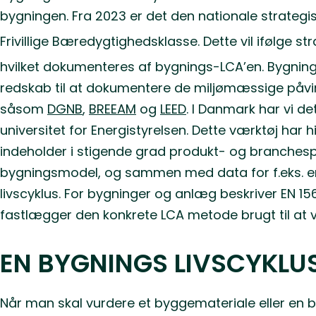
bygningen. Fra 2023 er det den nationale strategi
Frivillige Bæredygtighedsklasse. Dette vil ifølge s
hvilket dokumenteres af bygnings-LCA’en. Bygning
redskab til at dokumentere de miljømæssige påvirkni
såsom
DGNB
,
BREEAM
og
LEED
. I Danmark har vi de
universitet for Energistyrelsen. Dette værktøj ha
indeholder i stigende grad produkt- og branchespe
bygningsmodel, og sammen med data for f.eks. ene
livscyklus. For bygninger og anlæg beskriver EN 1
fastlægger den konkrete LCA metode brugt til at
EN BYGNINGS LIVSCYKLU
Når man skal vurdere et byggemateriale eller en by