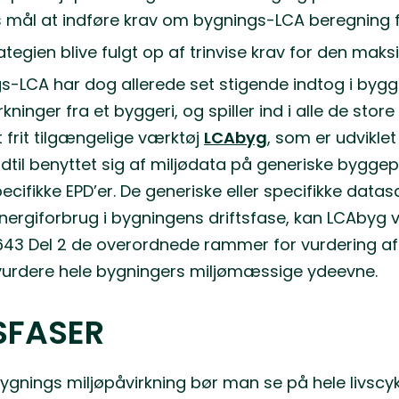
s mål at indføre krav om bygnings-LCA beregning f
trategien blive fulgt op af trinvise krav for den ma
s-LCA har dog allerede set stigende indtog i byg
nger fra et byggeri, og spiller ind i alle de store 
t frit tilgængelige værktøj
LCAbyg
, som er udvikle
r hidtil benyttet sig af miljødata på generiske by
cifikke EPD’er. De generiske eller specifikke data
rgiforbrug i bygningens driftsfase, kan LCAbyg v
5643 Del 2 de overordnede rammer for vurdering af
 vurdere hele bygningers miljømæssige ydeevne.
SFASER
gnings miljøpåvirkning bør man se på hele livscyklu