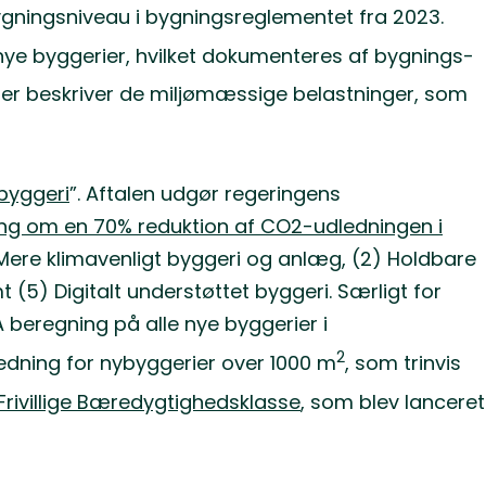
gningsniveau i bygningsreglementet fra 2023.
nye byggerier, hvilket dokumenteres af bygnings-
der beskriver de miljømæssige belastninger, som
 byggeri
”. Aftalen udgør regeringens
g om en 70% reduktion af CO2-udledningen i
) Mere klimavenligt byggeri og anlæg, (2) Holdbare
 (5) Digitalt understøttet byggeri. Særligt for
A beregning på alle nye byggerier i
2
edning for nybyggerier over 1000 m
, som trinvis
Frivillige Bæredygtighedsklasse
, som blev lanceret