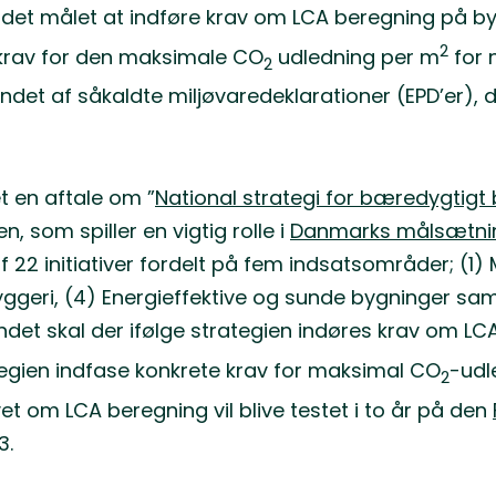
 det målet at indføre krav om LCA beregning på by
2
se krav for den maksimale CO
udledning per m
for 
2
et af såkaldte miljøvaredeklarationer (EPD’er), 
et en aftale om ”
National strategi for bæredygtigt
 som spiller en vigtig rolle i
Danmarks målsætnin
af 22 initiativer fordelt på fem indsatsområder; (1
yggeri, (4) Energieffektive og sunde bygninger samt
andet skal der ifølge strategien indøres krav om LC
tegien indfase konkrete krav for maksimal CO
-udl
2
 om LCA beregning vil blive testet i to år på den
3.