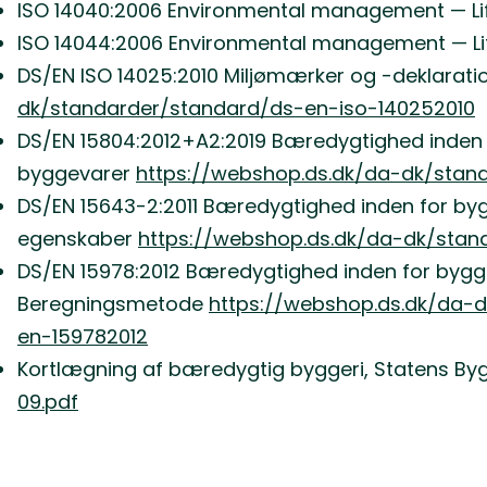
ISO 14040:2006 Environmental management — Li
ISO 14044:2006 Environmental management — Li
DS/EN ISO 14025:2010 Miljømærker og -deklaratio
dk/standarder/standard/ds-en-iso-140252010
DS/EN 15804:2012+A2:2019 Bæredygtighed inden 
byggevarer
https://webshop.ds.dk/da-dk/stan
DS/EN 15643-2:2011 Bæredygtighed inden for byg
egenskaber
https://webshop.ds.dk/da-dk/stan
DS/EN 15978:2012 Bæredygtighed inden for bygge
Beregningsmetode
https://webshop.ds.dk/da-d
en-159782012
Kortlægning af bæredygtig byggeri, Statens Byg
09.pdf