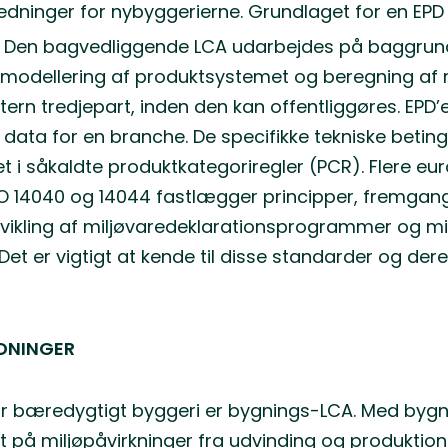
edninger for nybyggerierne. Grundlaget for en EPD 
øb. Den bagvedliggende LCA udarbejdes på baggru
 modellering af produktsystemet og beregning af r
tern tredjepart, inden den kan offentliggøres. EPD
data for en branche. De specifikke tekniske beting
 i såkaldte produktkategoriregler (PCR). Flere eu
ISO 14040 og 14044 fastlægger principper, fremga
vikling af miljøvaredeklarationsprogrammer og mil
Det er vigtigt at kende til disse standarder og de
RDNINGER
 for bæredygtigt byggeri er bygnings-LCA. Med byg
et på miljøpåvirkninger fra udvinding og produktion