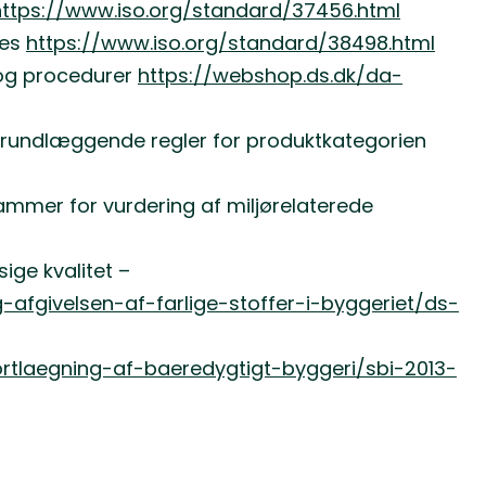
https://www.iso.org/standard/37456.html
nes
https://www.iso.org/standard/38498.html
 og procedurer
https://webshop.ds.dk/da-
Grundlæggende regler for produktkategorien
ammer for vurdering af miljørelaterede
ge kvalitet –
fgivelsen-af-farlige-stoffer-i-byggeriet/ds-
ortlaegning-af-baeredygtigt-byggeri/sbi-2013-