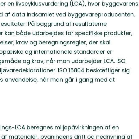
er en livscyklusvurdering (LCA), hvor byggevarens
nd af data indsamlet ved byggevareproducenten,
esultater. På baggrund af resultaterne
’er kan både udarbejdes for specifikke produkter,
elser, krav og beregningsregler, der skal
ropæiske og internationale standarder er
ngsmåde og krav, når man udarbejder LCA. ISO
jøvaredeklarationer. ISO 15804 beskæftiger sig
res anvendelse, når man går i gang med at
nings-LCA beregnes miljøpåvirkningen af en
 af materialer, bygningens drift og nedrivning af