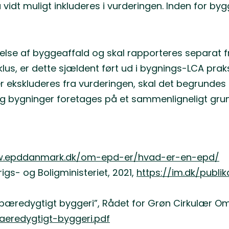
 vidt muligt inkluderes i vurderingen. Inden for byg
else af byggeaffald og skal rapporteres separat 
cyklus, er dette sjældent ført ud i bygnings-LCA pr
r ekskluderes fra vurderingen, skal det begrundes
og bygninger foretages på et sammenligneligt gru
w.epddanmark.dk/om-epd-er/hvad-er-en-epd/
igs- og Boligministeriet, 2021,
https://im.dk/publi
r bæredygtigt byggeri”, Rådet for Grøn Cirkulær Oms
aeredygtigt-byggeri.pdf