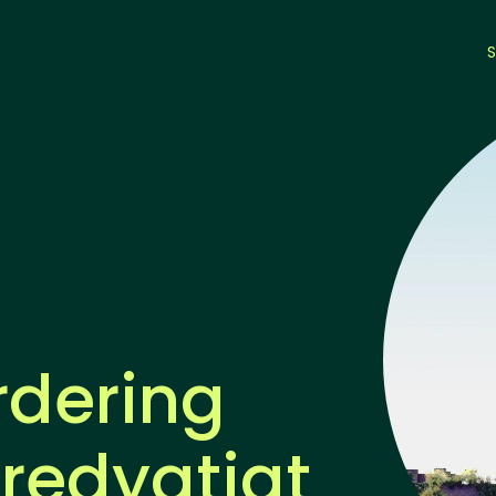
S
rdering
redygtigt